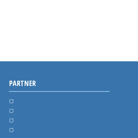
PARTNER
Stadt Grevesmühlen
Stadtwerke Grevesmühlen
WOBAG Grevesmühlen
Zweckverband Grevesmühlen