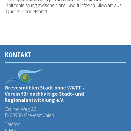
Spitzenleistung zwischen drei und fünfzehn Kilowatt aus.
Quelle: Handelsblatt
KONTAKT
Grevesmühlen Stadt ohne WATT -
Verein für nachhaltige Stadt- und
Regionalentwicklung e.V.
Grüner Weg 26
D-23936 Grevesmühlen
Telefon:
03881 - 78 45 0
E-Mail:
info@stadtohnewatt.de