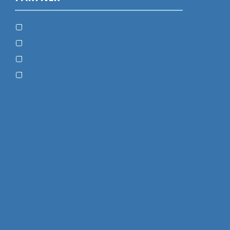
Stadt Grevesmühlen
Stadtwerke Grevesmühlen
WOBAG Grevesmühlen
Zweckverband Grevesmühlen