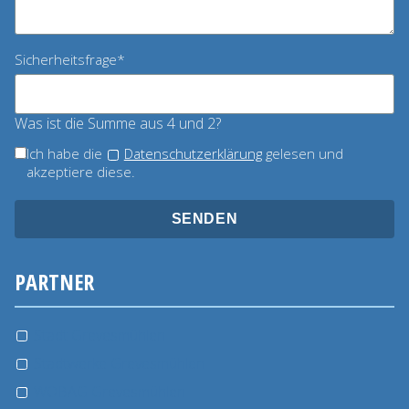
Pflichtfeld
Sicherheitsfrage
*
Was ist die Summe aus 4 und 2?
Ich habe die
Datenschutzerklärung
gelesen und
akzeptiere diese.
SENDEN
PARTNER
Stadt Grevesmühlen
Stadtwerke Grevesmühlen
WOBAG Grevesmühlen